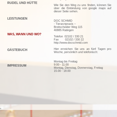
RUDEL UND HÜTTE
Wie Sie den Weg zu uns finden, können Sie
über die Einbindung von google maps auf
dieser Seite sehen.
LEISTUNGEN
DOC SCHMID
- Tierarztpraxis –
Breitscheider Weg 115
40885 Ratingen
WAS, WANN UND WO?
Telefon 02102 / 330 21
Fax 02102 / 330 22
http://www.docschmid.com
Hier erreichen Sie uns an fünf Tagen pro
GÄSTEBUCH
Woche, persönlich und telefonisch:
Montag bis Freitag
9:00 - 11.00
IMPRESSUM
Montag, Dienstag, Donnerstag, Freitag
15.00 - 18.00
n